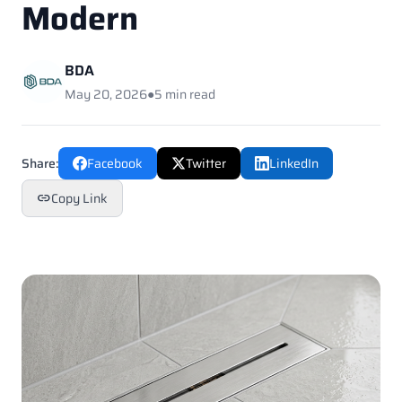
Modern
BDA
May 20, 2026
●
5 min read
Share:
Facebook
Twitter
LinkedIn
Copy Link
link