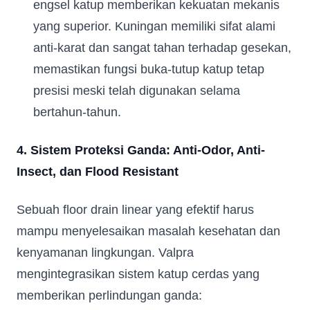
engsel katup memberikan kekuatan mekanis
yang superior. Kuningan memiliki sifat alami
Fill in your data to download our E
close
anti-karat dan sangat tahan terhadap gesekan,
Catalogue from BDA
memastikan fungsi buka-tutup katup tetap
Full Name
*
presisi meski telah digunakan selama
bertahun-tahun.
Whatsapp Number
*
4. Sistem Proteksi Ganda: Anti-Odor, Anti-
Email Address
*
Insect, dan Flood Resistant
Sebuah floor drain linear yang efektif harus
Occupation
*
mampu menyelesaikan masalah kesehatan dan
kenyamanan lingkungan. Valpra
Submit
mengintegrasikan sistem katup cerdas yang
memberikan perlindungan ganda: