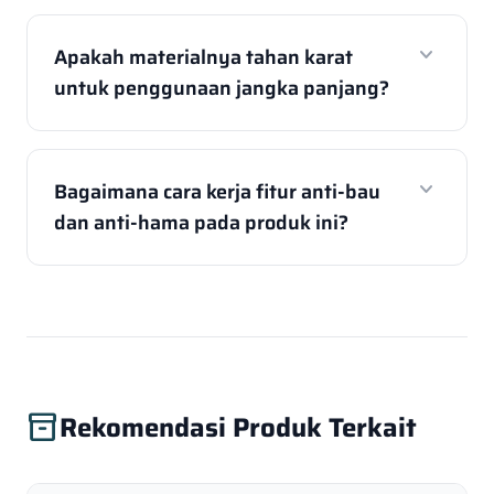
expand_more
Apakah materialnya tahan karat
untuk penggunaan jangka panjang?
expand_more
Bagaimana cara kerja fitur anti-bau
dan anti-hama pada produk ini?
Rekomendasi Produk Terkait
inventory_2