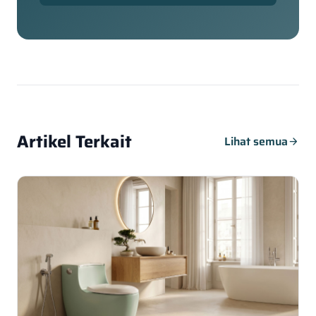
Artikel Terkait
Lihat semua
arrow_forward