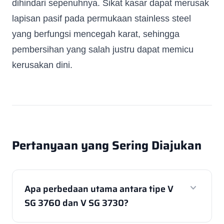
dihindari sepenuhnya. Sikat kasar dapat merusak
lapisan pasif pada permukaan stainless steel
yang berfungsi mencegah karat, sehingga
pembersihan yang salah justru dapat memicu
kerusakan dini.
Pertanyaan yang Sering Diajukan
expand_more
Apa perbedaan utama antara tipe V
SG 3760 dan V SG 3730?