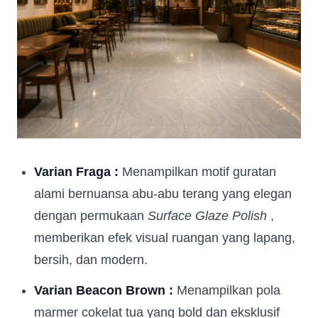
Whatsapp Number
*
Email Address
*
Occupation
*
Varian Fraga :
Menampilkan motif guratan
alami bernuansa abu-abu terang yang elegan
Submit
dengan permukaan
Surface Glaze Polish
,
memberikan efek visual ruangan yang lapang,
bersih, dan modern.
Varian Beacon Brown :
Menampilkan pola
marmer cokelat tua yang bold dan eksklusif