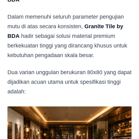
Dalam memenuhi seluruh parameter pengujian
mutu di atas secara konsisten,
Granite Tile by
BDA
hadir sebagai solusi material premium
berkekuatan tinggi yang dirancang khusus untuk
kebutuhan pengadaan skala besar.
Dua varian unggulan berukuran 80x80 yang dapat
dijadikan acuan utama untuk spesifikasi tinggi
adalah:
Fill in your data to download our E
close
Catalogue from BDA
Full Name
*