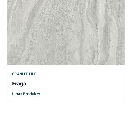
GRANITE TILE
Fraga
Lihat Produk
arrow_forward