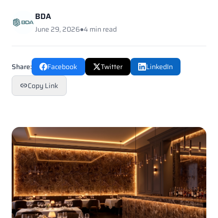
BDA
June 29, 2026
●
4 min read
Share:
Facebook
Twitter
LinkedIn
Copy Link
link