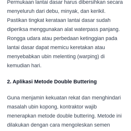
Permukaan lantai dasar harus dibersihkan secara
menyeluruh dari debu, minyak, dan kerikil.
Pastikan tingkat kerataan lantai dasar sudah
diperiksa menggunakan alat waterpass panjang.
Rongga udara atau perbedaan ketinggian pada
lantai dasar dapat memicu keretakan atau
menyebabkan ubin melenting (warping) di
kemudian hari.
2. Aplikasi Metode Double Buttering
Guna menjamin kekuatan rekat dan menghindari
Fill in your data to download our E
close
masalah ubin kopong, kontraktor wajib
Catalogue from BDA
menerapkan metode double buttering. Metode ini
Full Name
*
dilakukan dengan cara mengoleskan semen