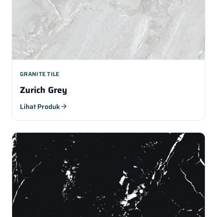
GRANITE TILE
Zurich Grey
Lihat Produk
arrow_forward