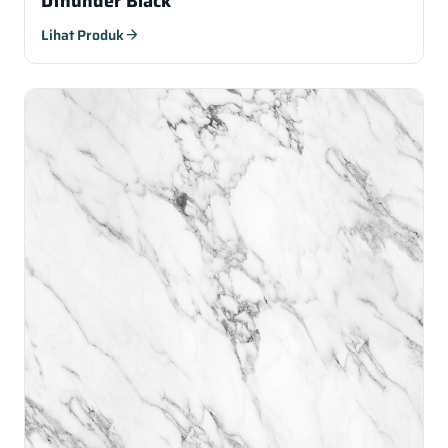
Dthunder Black
Lihat Produk
arrow_forward