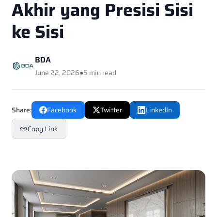
Akhir yang Presisi Sisi
ke Sisi
BDA
June 22, 2026
●
5 min read
Share:
Facebook
Twitter
LinkedIn
Copy Link
link