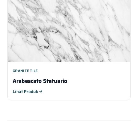
GRANITE TILE
Arabescato Statuario
Lihat Produk
arrow_forward