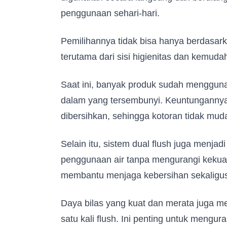
penggunaan sehari-hari.
Pemilihannya tidak bisa hanya berdasark
terutama dari sisi higienitas dan kemud
Saat ini, banyak produk sudah menggunak
dalam yang tersembunyi. Keuntungannya c
dibersihkan, sehingga kotoran tidak m
Fill in your data to
Selain itu, sistem dual flush juga menja
Catalogue from BD
penggunaan air tanpa mengurangi kekuat
Full Name
*
membantu menjaga kebersihan sekaligus
Whatsapp Number
*
Daya bilas yang kuat dan merata juga m
satu kali flush. Ini penting untuk mengur