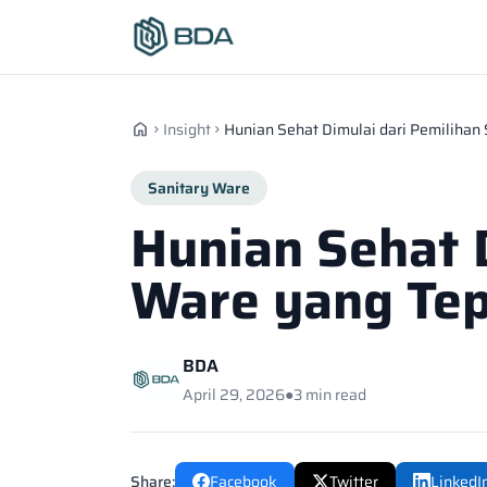
home
Insight
Hunian Sehat Dimulai dari Pemilihan
chevron_right
chevron_right
Sanitary Ware
Hunian Sehat 
Ware yang Te
BDA
April 29, 2026
●
3 min read
Share:
Facebook
Twitter
LinkedI