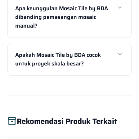
expand_more
Apa keunggulan Mosaic Tile by BDA
dibanding pemasangan mosaic
manual?
expand_more
Apakah Mosaic Tile by BDA cocok
untuk proyek skala besar?
Rekomendasi Produk Terkait
inventory_2