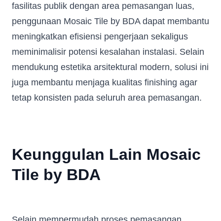
fasilitas publik dengan area pemasangan luas,
penggunaan Mosaic Tile by BDA dapat membantu
meningkatkan efisiensi pengerjaan sekaligus
meminimalisir potensi kesalahan instalasi. Selain
mendukung estetika arsitektural modern, solusi ini
juga membantu menjaga kualitas finishing agar
tetap konsisten pada seluruh area pemasangan.
Keunggulan Lain Mosaic
Fill in your data to download our E
close
Catalogue from BDA
Tile by BDA
Full Name
*
Whatsapp Number
*
Selain mempermudah proses pemasangan,