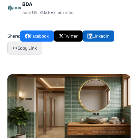
BDA
June 05, 2026
●
3 min read
Share:
Facebook
Twitter
LinkedIn
Copy Link
link