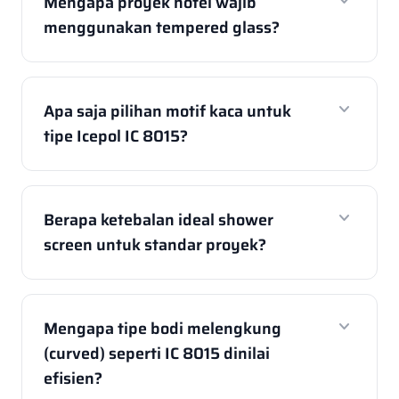
expand_more
Mengapa proyek hotel wajib
menggunakan tempered glass?
expand_more
Apa saja pilihan motif kaca untuk
tipe Icepol IC 8015?
expand_more
Berapa ketebalan ideal shower
screen untuk standar proyek?
expand_more
Mengapa tipe bodi melengkung
(curved) seperti IC 8015 dinilai
efisien?