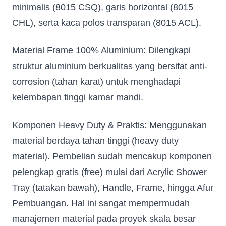
minimalis (8015 CSQ), garis horizontal (8015
CHL), serta kaca polos transparan (8015 ACL).
Fill in your data to download our E
close
Catalogue from BDA
Material Frame 100% Aluminium: Dilengkapi
Full Name
*
struktur aluminium berkualitas yang bersifat anti-
corrosion (tahan karat) untuk menghadapi
Whatsapp Number
*
kelembapan tinggi kamar mandi.
Komponen Heavy Duty & Praktis: Menggunakan
Email Address
*
material berdaya tahan tinggi (heavy duty
material). Pembelian sudah mencakup komponen
Occupation
*
pelengkap gratis (free) mulai dari Acrylic Shower
Tray (tatakan bawah), Handle, Frame, hingga Afur
Pembuangan. Hal ini sangat mempermudah
Submit
manajemen material pada proyek skala besar