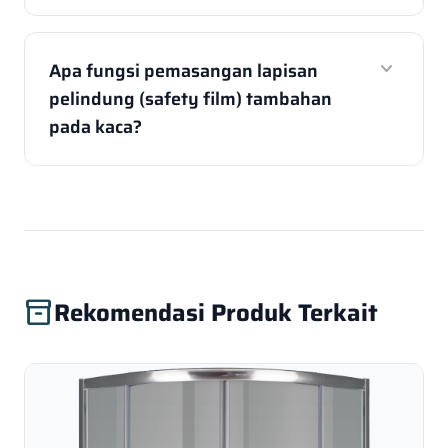
expand_more
Apa fungsi pemasangan lapisan
pelindung (safety film) tambahan
pada kaca?
Rekomendasi Produk Terkait
inventory_2