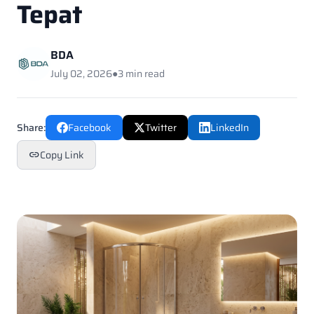
Tepat
BDA
July 02, 2026
●
3 min read
Share:
Facebook
Twitter
LinkedIn
Copy Link
link