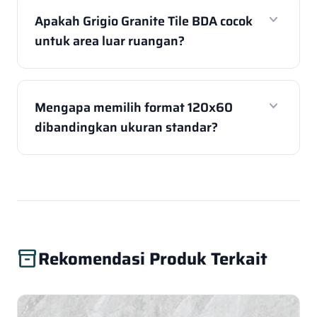
expand_more
Apakah Grigio Granite Tile BDA cocok
untuk area luar ruangan?
expand_more
Mengapa memilih format 120x60
dibandingkan ukuran standar?
Rekomendasi Produk Terkait
inventory_2