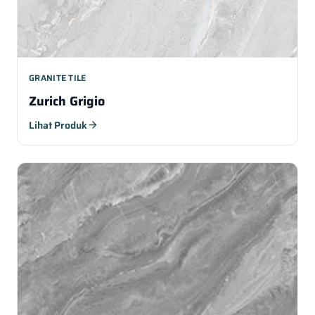
GRANITE TILE
Zurich Grigio
Lihat Produk
arrow_forward