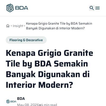
search
menu
Kenapa Grigio Granite Tile by BDA Semakin
home
Insight
chevron_right
chevron_right
Banyak Digunakan di Interior Modern?
Flooring & Decorative
Kenapa Grigio Granite
Tile by BDA Semakin
Banyak Digunakan di
Interior Modern?
BDA
May 08, 2026
●
4 min read