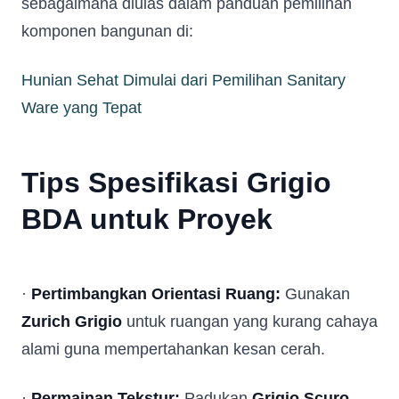
sebagaimana diulas dalam panduan pemilihan
komponen bangunan di:
Hunian Sehat Dimulai dari Pemilihan Sanitary
Ware yang Tepat
Fill in your data to download our E
close
Tips Spesifikasi Grigio
Catalogue from BDA
Full Name
*
BDA untuk Proyek
Whatsapp Number
*
·
Pertimbangkan Orientasi Ruang:
Gunakan
Zurich Grigio
untuk ruangan yang kurang cahaya
Email Address
*
alami guna mempertahankan kesan cerah.
Occupation
*
·
Permainan Tekstur:
Padukan
Grigio Scuro