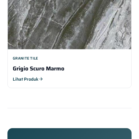
GRANITE TILE
Grigio Scuro Marmo
Lihat Produk
arrow_forward