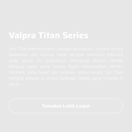
Fill in your data to download our E
close
Catalogue from BDA
Valpra Titan Series
Full Name
*
Seri Titan dikembangkan sebagai perpaduan menarik antara
kekokohan dan nuansa klasik, dengan sentuhan futuristik
Whatsapp Number
*
pada setiap lini produknya. Dilengkapi dengan handle
bergaya cyber yang secara tegas menampilkan elemen
futuristik pada faucet dan aksesori kamar mandi, Seri Titan
Email Address
*
menjadi pelopor di antara berbagai koleksi yang tersedia di
pasar.
Occupation
*
Temukan Lebih Lanjut
Submit