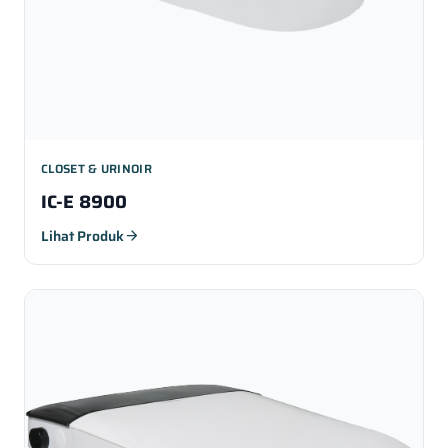
CLOSET & URINOIR
IC-E 8900
Lihat Produk
arrow_forward