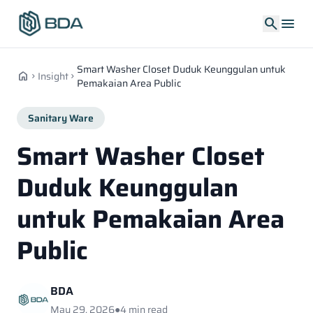
search
menu
Smart Washer Closet Duduk Keunggulan untuk
home
Insight
chevron_right
chevron_right
Pemakaian Area Public
Sanitary Ware
Smart Washer Closet
Duduk Keunggulan
untuk Pemakaian Area
Public
BDA
May 29, 2026
●
4 min read