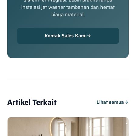
instalasi jet washer tambahan dan hemat
biaya material.
Kontak Sales Kami
arrow_forward
Artikel Terkait
Lihat semua
arrow_forward