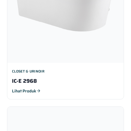
CLOSET & URINOIR
IC-E 2968
Lihat Produk
arrow_forward