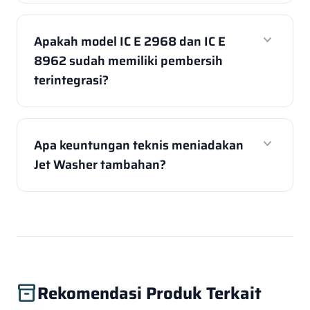
expand_more
Apakah model IC E 2968 dan IC E
8962 sudah memiliki pembersih
terintegrasi?
expand_more
Apa keuntungan teknis meniadakan
Jet Washer tambahan?
Rekomendasi Produk Terkait
inventory_2