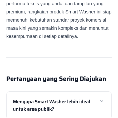
Whatsapp Number
*
performa teknis yang andal dan tampilan yang
premium, rangkaian produk Smart Washer ini siap
memenuhi kebutuhan standar proyek komersial
Email Address
*
masa kini yang semakin kompleks dan menuntut
kesempurnaan di setiap detailnya.
Occupation
*
Submit
Pertanyaan yang Sering Diajukan
expand_more
Mengapa Smart Washer lebih ideal
untuk area publik?