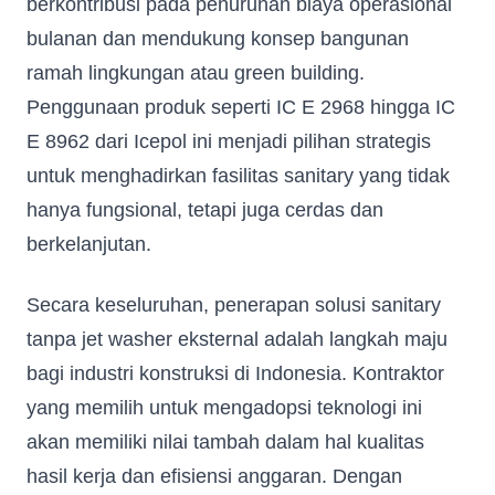
berkontribusi pada penurunan biaya operasional
bulanan dan mendukung konsep bangunan
ramah lingkungan atau green building.
Penggunaan produk seperti IC E 2968 hingga IC
E 8962 dari Icepol ini menjadi pilihan strategis
untuk menghadirkan fasilitas sanitary yang tidak
hanya fungsional, tetapi juga cerdas dan
berkelanjutan.
Secara keseluruhan, penerapan solusi sanitary
tanpa jet washer eksternal adalah langkah maju
Fill in your data to download our E
bagi industri konstruksi di Indonesia. Kontraktor
close
Catalogue from BDA
yang memilih untuk mengadopsi teknologi ini
Full Name
*
akan memiliki nilai tambah dalam hal kualitas
hasil kerja dan efisiensi anggaran. Dengan