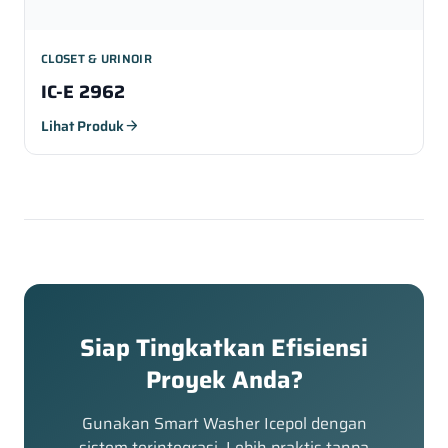
CLOSET & URINOIR
IC-E 2962
Lihat Produk
arrow_forward
Siap Tingkatkan Efisiensi
Proyek Anda?
Gunakan Smart Washer Icepol dengan
sistem terintegrasi. Lebih praktis tanpa