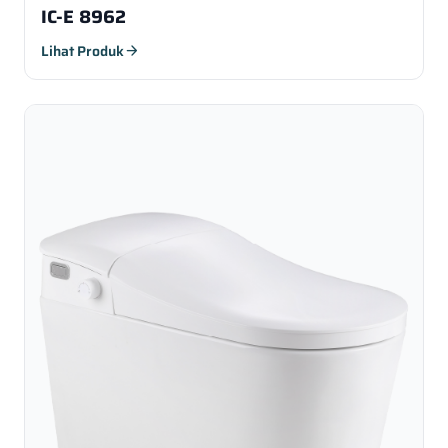
IC-E 8962
Lihat Produk
arrow_forward