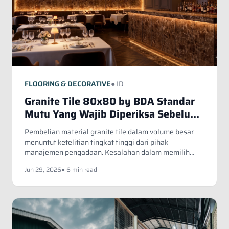
FLOORING & DECORATIVE
● ID
Granite Tile 80x80 by BDA Standar
Mutu Yang Wajib Diperiksa Sebelum
Pembelian Skala Besar
Pembelian material granite tile dalam volume besar
menuntut ketelitian tingkat tinggi dari pihak
manajemen pengadaan. Kesalahan dalam memilih
produk dapat mengakibatkan pembengkakan biaya
Jun 29, 2026
● 6 min read
operasional dan kemunduran jadwal serah terima
bangunan.