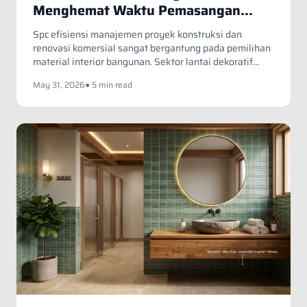
Menghemat Waktu Pemasangan
Daripada Vinyl Lem
Spc efisiensi manajemen proyek konstruksi dan
renovasi komersial sangat bergantung pada pemilihan
material interior bangunan. Sektor lantai dekoratif
menawarkan dua opsi populer untuk pasar bisnis yaitu
May 31, 2026
● 5 min read
Stone Plastic Composite atau SPC dan lantai vinyl
konvensional. Kontraktor profesional dan pengembang
properti kini cenderung beralih menggunakan
teknologi lantai modern demi mengejar target batas
waktu pengerjaan yang ketat.