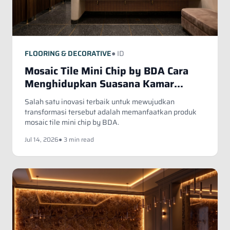
FLOORING & DECORATIVE
● ID
Mosaic Tile Mini Chip by BDA Cara
Menghidupkan Suasana Kamar
Mandi Lewat Aplikasi Dinding
Salah satu inovasi terbaik untuk mewujudkan
Bertekstur Unik
transformasi tersebut adalah memanfaatkan produk
mosaic tile mini chip by BDA.
Jul 14, 2026
● 3 min read