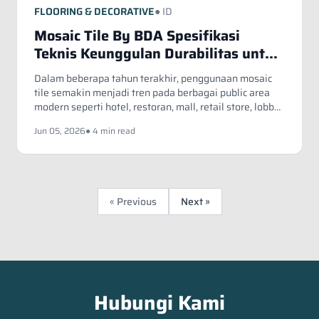
FLOORING & DECORATIVE
● ID
Mosaic Tile By BDA Spesifikasi
Teknis Keunggulan Durabilitas untuk
Proyek Komersial
Dalam beberapa tahun terakhir, penggunaan mosaic
tile semakin menjadi tren pada berbagai public area
modern seperti hotel, restoran, mall, retail store, lobby
gedung, area komersial, hingga fasilitas hospitality
Jun 05, 2026
● 4 min read
premium.
« Previous
Next »
Hubungi Kami