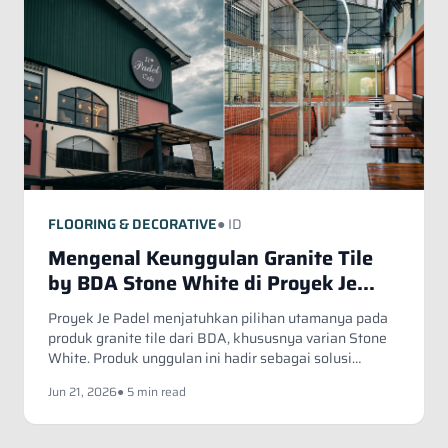
Fill in your data to download our E
close
Catalogue from BDA
Full Name
*
Whatsapp Number
*
FLOORING & DECORATIVE
● ID
Mengenal Keunggulan Granite Tile
Email Address
*
by BDA Stone White di Proyek Je
Padel
Proyek Je Padel menjatuhkan pilihan utamanya pada
produk granite tile dari BDA, khususnya varian Stone
Occupation
*
White. Produk unggulan ini hadir sebagai solusi
arsitektural yang mampu menyelaraskan estetika
Jun 21, 2026
● 5 min read
kontemporer yang bersih dengan kekuatan struktural
yang kokoh.
Submit