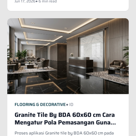
Jun 17, 2026
● 6 min read
FLOORING & DECORATIVE
● ID
Granite Tile By BDA 60x60 cm Cara
Mengatur Pola Pemasangan Guna
Mendapatkan Hasil Akhir yang
Proses aplikasi Granite tile by BDA 60x60 cm pada