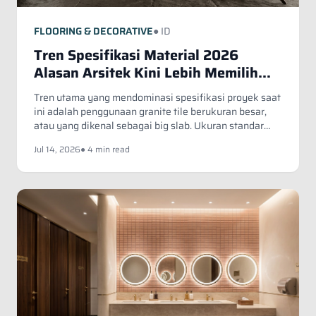
FLOORING & DECORATIVE
● ID
Tren Spesifikasi Material 2026
Alasan Arsitek Kini Lebih Memilih
Granite Tile Big Slab 120x240
Tren utama yang mendominasi spesifikasi proyek saat
Dibanding Marmer
ini adalah penggunaan granite tile berukuran besar,
atau yang dikenal sebagai big slab. Ukuran standar
yang kini menjadi favorit arsitek adalah 120x240 cm.
Jul 14, 2026
● 4 min read
Pergeseran ini bukan tanpa alasan kuat; ini didorong
oleh faktor efisiensi pemasangan, daya tahan yang
lebih tinggi, dan konsistensi visual yang sulit dicapai
oleh marmer alam.