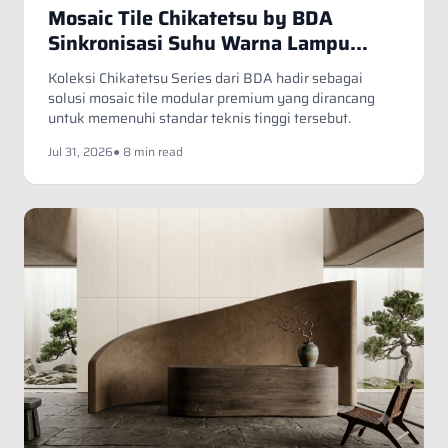
Mosaic Tile Chikatetsu by BDA
Sinkronisasi Suhu Warna Lampu
terhadap Pigmen Permukaan
Koleksi Chikatetsu Series dari BDA hadir sebagai
Keramik
solusi mosaic tile modular premium yang dirancang
untuk memenuhi standar teknis tinggi tersebut.
Jul 31, 2026
● 8 min read