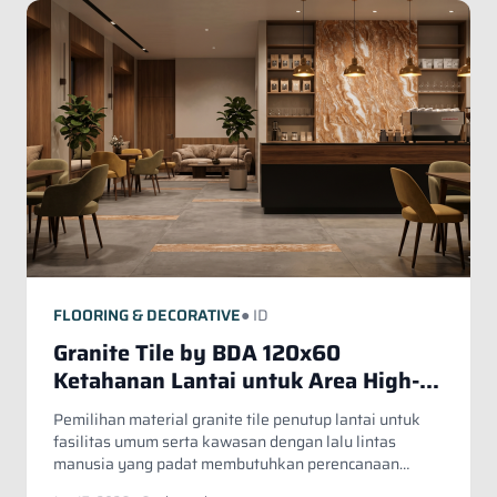
FLOORING & DECORATIVE
● ID
Granite Tile by BDA 120x60
Ketahanan Lantai untuk Area High-
Traffic dan Fasilitas Publik
Pemilihan material granite tile penutup lantai untuk
fasilitas umum serta kawasan dengan lalu lintas
manusia yang padat membutuhkan perencanaan
komprehensif.