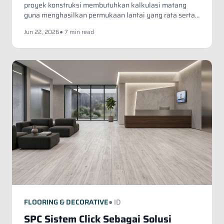
Presisi Sisi ke Sisi
proyek konstruksi membutuhkan kalkulasi matang
guna menghasilkan permukaan lantai yang rata serta
simetris. Salah satu dimensi material penutup lantai
Jun 22, 2026
● 7 min read
yang paling sering digunakan dalam industri
pembangunan modern saat ini adalah ukuran 60x60
cm.
FLOORING & DECORATIVE
● ID
SPC Sistem Click Sebagai Solusi